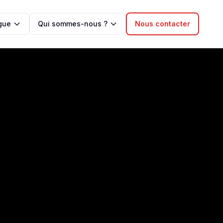
gue
Qui sommes-nous ?
Nous contacter