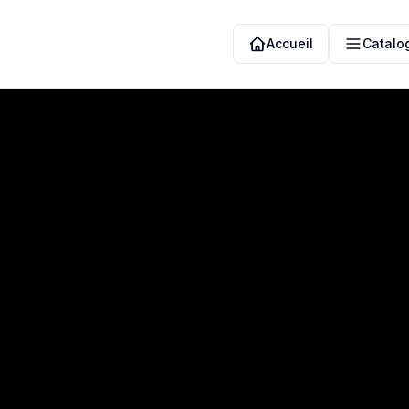
Accueil
Catalo