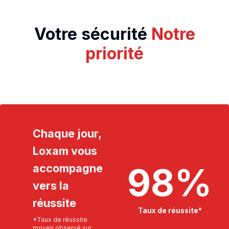
Votre sécurité
Notre
priorité
Chaque jour,
Loxam vous
98
%
accompagne
vers la
réussite
Taux de réussite*
*Taux de réussite
moyen observé sur