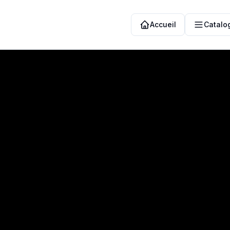
Accueil
Catalo