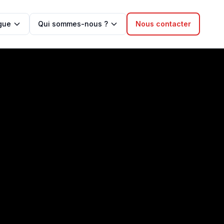
gue
Qui sommes-nous ?
Nous contacter