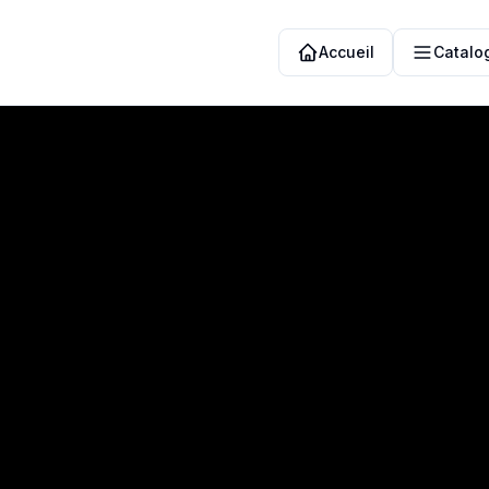
Accueil
Catalo