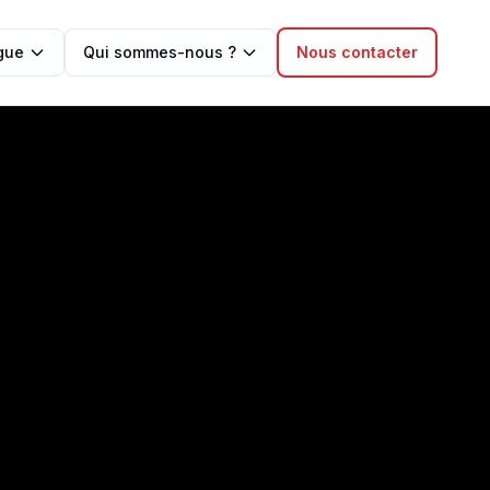
gue
Qui sommes-nous ?
Nous contacter