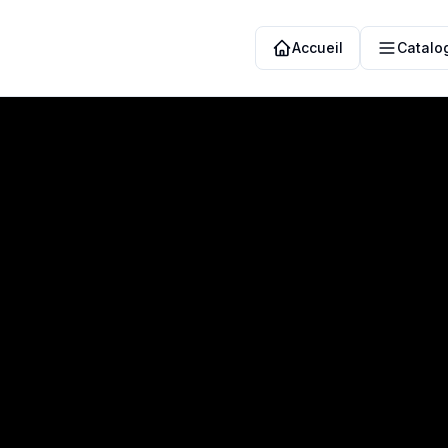
Accueil
Catalo