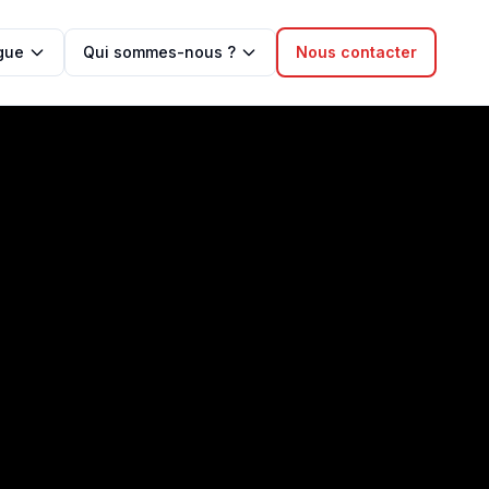
gue
Qui sommes-nous ?
Nous contacter