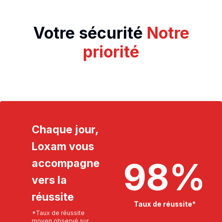
Votre sécurité
Notre
priorité
Chaque jour,
Loxam vous
98
%
accompagne
vers la
réussite
Taux de réussite*
*Taux de réussite
moyen observé sur