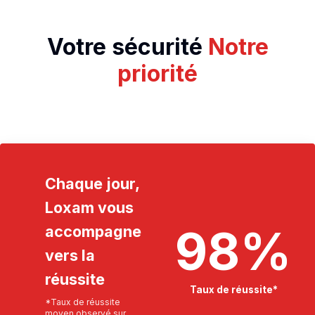
Votre sécurité
Notre
priorité
Chaque jour,
Loxam vous
98
%
accompagne
vers la
réussite
Taux de réussite*
*Taux de réussite
moyen observé sur