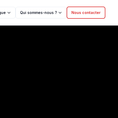
gue
Qui sommes-nous ?
Nous contacter