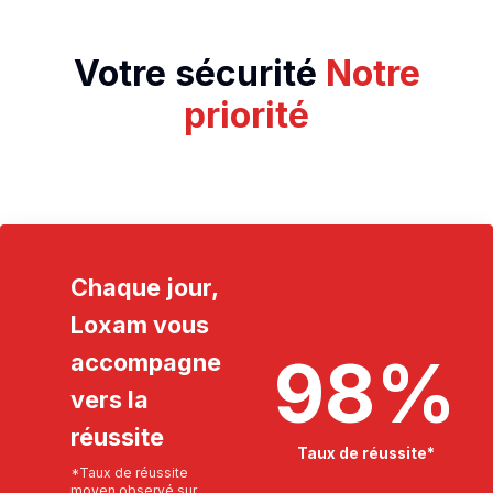
Votre sécurité
Notre
priorité
Chaque jour,
Loxam vous
98
%
accompagne
vers la
réussite
Taux de réussite*
*Taux de réussite
moyen observé sur